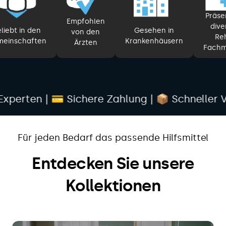
Präse
Empfohlen
dive
liebt in den
Gesehen in
von den
Re
einschaften
Krankenhäusern
Ärzten
Fachm
 Sichere Zahlung | 📦 Schneller Versand | 🛵 
Für jeden Bedarf das passende Hilfsmittel
Entdecken Sie unsere
Kollektionen