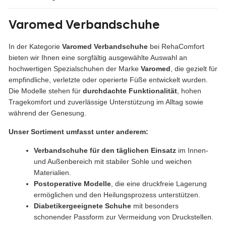
R
1
E
5
N
Varomed Verbandschuhe
€
S
P
In der Kategorie
Varomed Verbandschuhe
bei RehaComfort
A
bieten wir Ihnen eine sorgfältig ausgewählte Auswahl an
R
hochwertigen Spezialschuhen der Marke
Varomed
, die gezielt für
E
empfindliche, verletzte oder operierte Füße entwickelt wurden.
N
Die Modelle stehen für
durchdachte Funktionalität
, hohen
Tragekomfort und zuverlässige Unterstützung im Alltag sowie
während der Genesung.
Unser Sortiment umfasst unter anderem:
Verbandschuhe für den täglichen Einsatz
im Innen-
und Außenbereich mit stabiler Sohle und weichen
Materialien.
Postoperative Modelle
, die eine druckfreie Lagerung
ermöglichen und den Heilungsprozess unterstützen.
Diabetikergeeignete Schuhe
mit besonders
schonender Passform zur Vermeidung von Druckstellen.