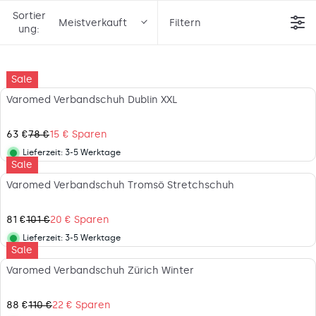
Sortier
Meistverkauft
Filtern
ung:
Sale
Varomed Verbandschuh Dublin XXL
63 €
78 €
15 € Sparen
R
E
Lieferzeit:
3-5 Werktage
Lieferstatus
Sale
G
U
Varomed Verbandschuh Tromsö Stretchschuh
L
A
81 €
101 €
20 € Sparen
R
R
P
E
Lieferzeit:
3-5 Werktage
Lieferstatus
R
Sale
G
I
U
Varomed Verbandschuh Zürich Winter
C
L
E
A
7
88 €
110 €
22 € Sparen
R
R
8