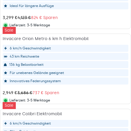
,
C
P
S
S
E
Ideal für längere Ausflüge
A
A
A
4
R
L
V
,
3,299 €
4,123 €
824 € Sparen
E
E
R
I
2
N
F
E
Lieferzeit:
3-5 Werktage
N
4
Lieferstatus
Sale
O
G
G
8
R
U
Invacare Orion Metro 6 km h Elektromobil
1
€
1
L
,
,
,
A
6 km/h Geschwindigkeit
0
N
9
R
4
O
43 km Reichweite
9
P
9
W
9
R
136 kg Belastbarkeit
€
O
€
I
S
N
Für unebenes Gelände geeignet
,
C
P
S
S
E
Innovatives Federungssystem
A
A
A
4
R
L
V
,
2,949 €
3,686 €
737 € Sparen
E
E
R
I
1
N
F
E
Lieferzeit:
3-5 Werktage
N
2
Lieferstatus
Sale
O
G
G
3
R
U
Invacare Colibri Elektromobil
4
€
3
L
9
,
,
A
6 km/h Geschwindigkeit
9
N
3
R
€