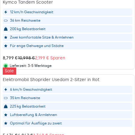
U
Kymco Tandem Scooter
8
€
2
L
2
,
,
A
12 km/h Geschwindigkeit
4
N
9
R
€
O
36 km Reichweite
4
P
S
W
9
R
200 kg Belastbarkeit
P
O
€
I
A
N
Zwei komfortable Sitze & Armlehnen
,
C
R
S
S
E
Für enge Gehwege und Städte
E
A
A
3
N
L
V
,
8,799 €
10,998 €
2,199 € Sparen
E
R
I
7
F
E
Lieferzeit:
3-5 Werktage
N
4
Lieferstatus
Sale
O
G
G
8
R
U
Elektromobil Shoprider Usedom 2-Sitzer in Rot
7
€
1
L
3
,
,
A
6 km/h Geschwindigkeit
7
N
4
R
€
O
35 km Reichweite
5
P
S
W
9
R
225 kg Belastbarkeit
P
O
€
I
A
N
Luftbereifung & Armlehnen
,
C
R
S
S
E
Optimal für Ausflüge zu zweit
E
A
A
1
N
L
V
0