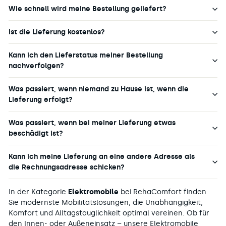
6
O
9
Wie schnell wird meine Bestellung geliefert?
8
W
9
€
O
€
S
Ist die Lieferung kostenlos?
N
,
P
S
S
A
A
Kann ich den Lieferstatus meiner Bestellung
A
R
L
V
nachverfolgen?
E
E
I
N
F
N
Was passiert, wenn niemand zu Hause ist, wenn die
O
G
R
Lieferung erfolgt?
1
5
,
,
Was passiert, wenn bei meiner Lieferung etwas
2
3
7
beschädigt ist?
9
4
9
€
Kann ich meine Lieferung an eine andere Adresse als
€
S
,
die Rechnungsadresse schicken?
P
S
A
A
R
In der Kategorie
Elektromobile
bei RehaComfort finden
V
E
Sie modernste Mobilitätslösungen, die Unabhängigkeit,
I
N
Komfort und Alltagstauglichkeit optimal vereinen. Ob für
N
den Innen- oder Außeneinsatz – unsere Elektromobile
G