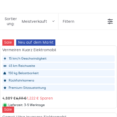
Sortier
Meistverkauft
Filtern
ung:
Sale
Neu auf dem Markt
Vermeiren Kuarz Elektromobil
15 km/h Geschwindigkeit
45 km Reichweite
150 kg Belastbarkeit
Rückfahrkamera
Premium-Sitzaustattung
4,889 €
6,111 €
1,222 € Sparen
R
E
Lieferzeit:
3-5 Werktage
Lieferstatus
Sale
G
U