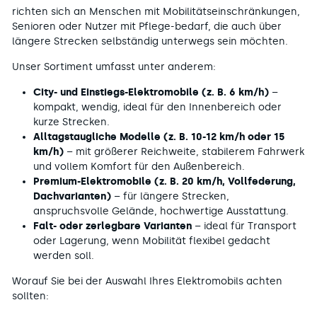
1
richten sich an Menschen mit Mobilitäts­einschränkungen,
,
Senioren oder Nutzer mit Pflege-bedarf, die auch über
3
längere Strecken selbständig unterwegs sein möchten.
4
9
Unser Sortiment umfasst unter anderem:
€
S
City- und Einstiegs-Elektromobile (z. B. 6 km/h)
–
P
kompakt, wendig, ideal für den Innenbereich oder
A
kurze Strecken.
R
Alltagstaugliche Modelle (z. B. 10-12 km/h oder 15
E
km/h)
– mit größerer Reichweite, stabilerem Fahrwerk
N
und vollem Komfort für den Außenbereich.
Premium-Elektromobile (z. B. 20 km/h, Vollfederung,
Dachvarianten)
– für längere Strecken,
anspruchsvolle Gelände, hochwertige Ausstattung.
Falt- oder zerlegbare Varianten
– ideal für Transport
oder Lagerung, wenn Mobilität flexibel gedacht
werden soll.
Worauf Sie bei der Auswahl Ihres Elektromobils achten
sollten: