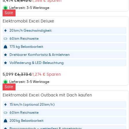
5,474 €
6,842 €
1,368 € Sparen
E
R
I
,
F
E
Lieferzeit:
3-5 Werktage
N
9
Lieferstatus
Sale
O
G
G
9
R
U
Elektromobil Excel Deluxe
3
8
2
L
6
€
,
A
20 km/h Geschwindigkeit
4
,
9
R
€
N
60 km Reichweite
9
P
S
O
9
R
175 kg Belastbarkeit
P
W
€
I
A
O
Drehbarer Komfortsitz & Armlehnen
,
C
R
N
S
E
Vollfederung & LED‑Beleuchtung
E
S
A
6
N
A
V
,
5,099 €
6,373 €
1,274 € Sparen
L
R
I
8
E
E
Lieferzeit:
3-5 Werktage
N
4
Lieferstatus
Sale
F
G
G
2
O
U
Elektromobil Excel Outback mit Dach kaufen
7
€
R
L
4
,
8
A
15 km/h (optional 20 km/h)
9
N
,
R
€
O
60 km Reichweite
7
P
S
W
9
R
200 kg Belastbarkeit
P
O
9
I
A
N
Panoramadach – wetterfest & abnehmbar