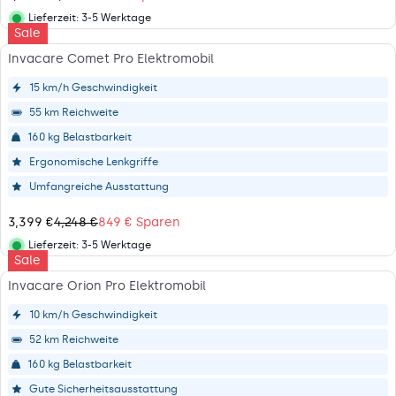
E
R
2
F
E
Lieferzeit:
3-5 Werktage
4
Lieferstatus
Sale
O
G
8
R
U
Invacare Comet Pro Elektromobil
€
4
L
,
,
A
15 km/h Geschwindigkeit
N
8
R
O
55 km Reichweite
8
P
W
9
R
160 kg Belastbarkeit
O
€
I
N
Ergonomische Lenkgriffe
,
C
S
S
E
Umfangreiche Ausstattung
A
A
2
L
V
,
3,399 €
4,248 €
849 € Sparen
E
R
I
4
F
E
Lieferzeit:
3-5 Werktage
N
9
Lieferstatus
Sale
O
G
G
8
R
U
Invacare Orion Pro Elektromobil
1
€
4
L
,
,
,
A
10 km/h Geschwindigkeit
2
N
1
R
2
O
52 km Reichweite
9
P
2
W
9
R
160 kg Belastbarkeit
€
O
€
I
S
N
Gute Sicherheitsausstattung