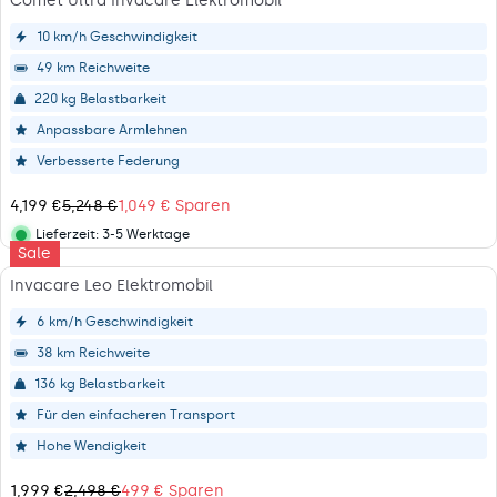
Comet Ultra Invacare Elektromobil
L
A
10 km/h Geschwindigkeit
R
49 km Reichweite
P
R
220 kg Belastbarkeit
I
Anpassbare Armlehnen
C
E
Verbesserte Federung
6
,
4,199 €
5,248 €
1,049 € Sparen
R
1
E
Lieferzeit:
3-5 Werktage
1
Lieferstatus
Sale
G
1
U
Invacare Leo Elektromobil
€
L
,
A
6 km/h Geschwindigkeit
N
R
O
38 km Reichweite
P
W
R
136 kg Belastbarkeit
O
I
N
Für den einfacheren Transport
C
S
E
Hohe Wendigkeit
A
5
L
,
1,999 €
2,498 €
499 € Sparen