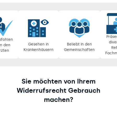
Pause
Diashow
Präse
fohlen
dive
Gesehen in
Beliebt in den
n den
Re
Krankenhäusern
Gemeinschaften
rzten
Fachm
Sie möchten von Ihrem
Widerrufsrecht Gebrauch
machen?