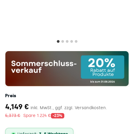
Preis
4.149
4,149 €
inkl. MwSt., ggf. zzgl. Versandkosten.
€
5.373
5,373 €
Spare 1.224 €
-23%
€