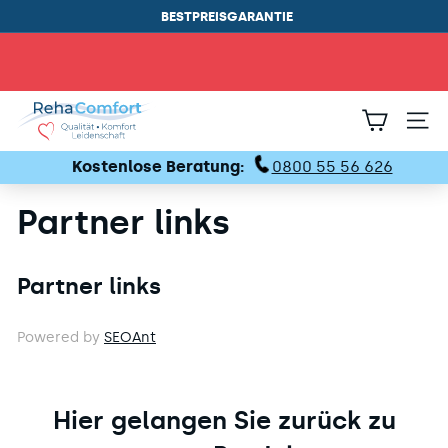
BESTPREISGARANTIE
Pause
Diashow
R
SEIT
e
Kostenlose Beratung:
0800 55 56 626
h
a
Partner links
C
o
Partner links
m
Powered by
SEOAnt
f
o
r
Hier gelangen Sie zurück zu
t