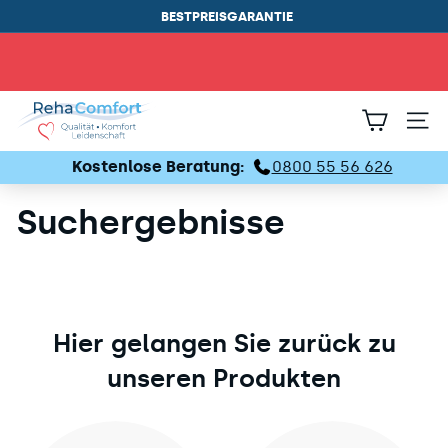
BESTPREISGARANTIE
Pause
Diashow
R
SEIT
e
Kostenlose Beratung:
0800 55 56 626
h
a
Suchergebnisse
C
o
m
Hier gelangen Sie zurück zu
f
unseren Produkten
o
r
t