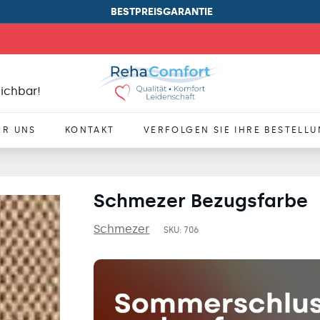
BESTPREISGARANTIE
Pause
Diashow
R
eichbar!
e
h
ER UNS
KONTAKT
VERFOLGEN SIE IHRE BESTELL
a
C
o
Schmezer Bezugsfarbe
m
Schmezer
SKU:
706
f
o
r
t