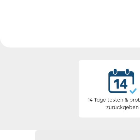
Pause
Diashow
14 Tage testen & pro
zurückgeben