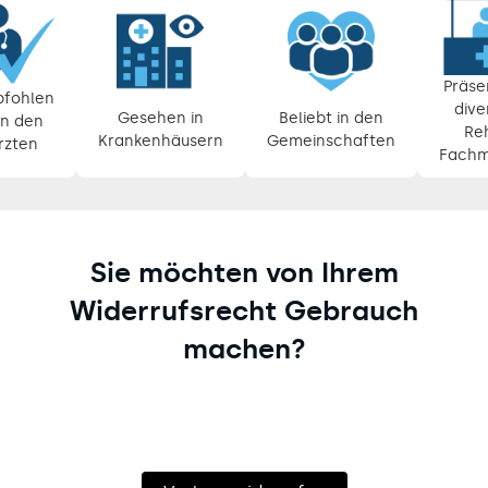
Pause
Diashow
Präse
fohlen
dive
Gesehen in
Beliebt in den
n den
Re
Krankenhäusern
Gemeinschaften
rzten
Fachm
Sie möchten von Ihrem
Widerrufsrecht Gebrauch
machen?