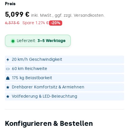
Preis
5.099
5,099 €
inkl. MwSt., ggf. zzgl. Versandkosten.
€
6.373
6,373 €
Spare 1.274 €
-20%
€
Lieferzeit:
3–5 Werktage
Lieferstatus
20 km/h Geschwindigkeit
60 km Reichweite
175 kg Belastbarkeit
Drehbarer Komfortsitz & Armlehnen
Vollfederung & LED‑Beleuchtung
Konfigurieren & Bestellen