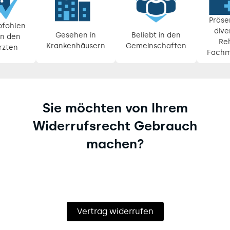
Präse
fohlen
dive
Gesehen in
Beliebt in den
n den
Re
Krankenhäusern
Gemeinschaften
rzten
Fachm
Sie möchten von Ihrem
Widerrufsrecht Gebrauch
machen?
Vertrag widerrufen