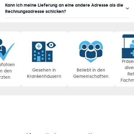
Kann ich meine Lieferung an eine andere Adresse als die
Rechnungsadresse schicken?
Pause
Diashow
Präse
fohlen
dive
Gesehen in
Beliebt in den
n den
Re
Krankenhäusern
Gemeinschaften
rzten
Fachm