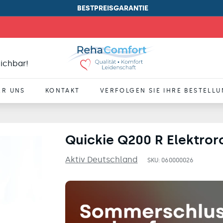
BESTPREISGARANTIE
Pause
Diashow
R
eichbar!
e
h
ER UNS
KONTAKT
VERFOLGEN SIE IHRE BESTELL
a
C
o
Quickie Q200 R Elektror
m
Aktiv Deutschland
SKU:
060000026
f
o
r
t