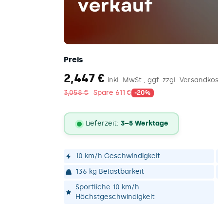
Preis
2.447
2,447 €
inkl. MwSt., ggf. zzgl. Versandko
€
3.058
3,058 €
Spare 611 €
-20%
€
Lieferzeit:
3–5 Werktage
Lieferstatus
10 km/h Geschwindigkeit
136 kg Belastbarkeit
Sportliche 10 km/h
Höchstgeschwindigkeit