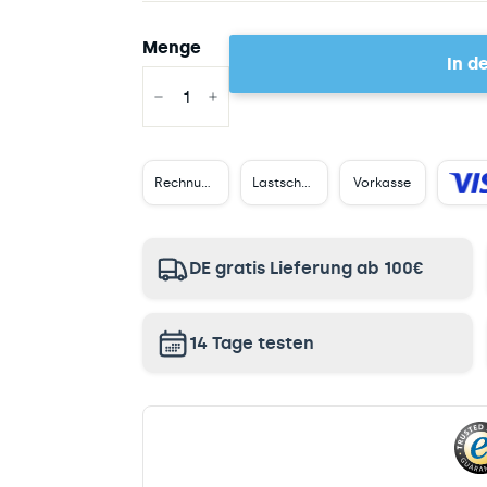
Menge
In d
−
+
Rechnungskauf
Lastschrift
Vorkasse
DE gratis Lieferung ab 100€
14 Tage testen