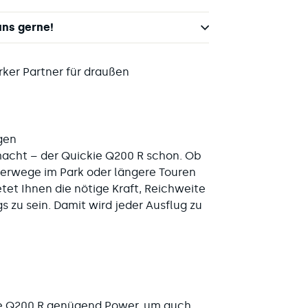
uns gerne!
arker Partner für draußen
gen
emacht – der
Quickie Q200 R schon. Ob
tterwege im Park oder längere Touren
etet Ihnen die nötige Kraft, Reichweite
 zu sein. Damit wird jeder Ausflug zu
e Q200 R genügend Power, um auch