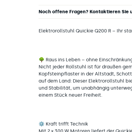
Noch offene Fragen? Kontaktieren Sie 
Elektrorollstuhl Quickie Q200 R – Ihr st
🌳 Raus ins Leben – ohne Einschränkun
Nicht jeder Rollstuhl ist für draußen g
Kopfsteinpflaster in der Altstadt, Scho
auf dem Land: Dieser Elektrorollstuhl bi
und Stabilität, um unabhängig unterwegs
einem Stück neuer Freiheit.
⚙️ Kraft trifft Technik
Mit 2 × 300 W Motoren liefert der
Quicki