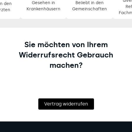
dive
Gesehen in
Beliebt in den
n den
Re
Krankenhäusern
Gemeinschaften
rzten
Fachm
Sie möchten von Ihrem
Widerrufsrecht Gebrauch
machen?
Vertrag widerrufen