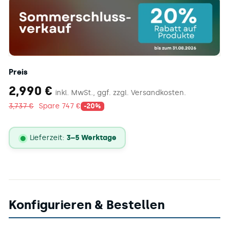
Preis
2.990
2,990 €
inkl. MwSt., ggf. zzgl. Versandkosten.
€
3.737
3,737 €
Spare 747 €
-20%
€
Lieferzeit:
3–5 Werktage
Lieferstatus
Konfigurieren & Bestellen